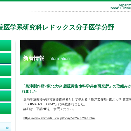
Departm
Tohoku Univer
院医学系研究科レドックス分子医学分野
新着情報
information
「島津製作所×東北大学 超硫黄生命科学共創研究所」の取組みが「S
れました
赤池孝章教授が運営支援責任者として携わる「島津製作所×東北大学 超硫
「SHIMADZU TODAY」に掲載されました。
詳細は、下記HPをご参照ください。
https://www.shimadzu.co.jp/today/20240520-1.html